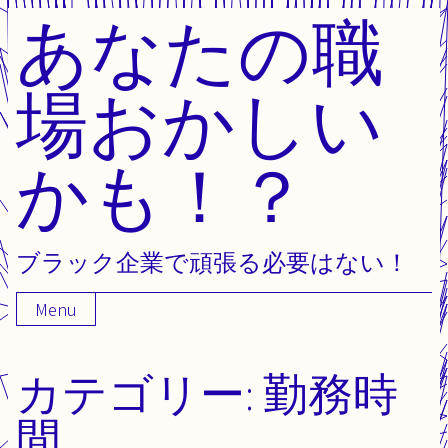
あなたの職
Skip
to
content
場おかしい
かも！？
ブラック企業で頑張る必要はない！
Menu
カテゴリー:
勤務時
間