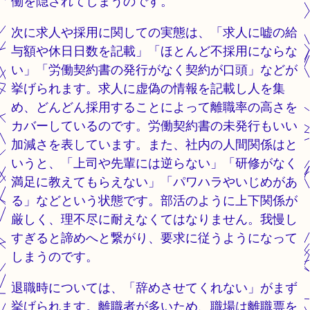
働を隠されてしまうのです。
次に求人や採用に関しての実態は、「求人に嘘の給
与額や休日日数を記載」「ほとんど不採用にならな
い」「労働契約書の発行がなく契約が口頭」などが
挙げられます。求人に虚偽の情報を記載し人を集
め、どんどん採用することによって離職率の高さを
カバーしているのです。労働契約書の未発行もいい
加減さを表しています。また、社内の人間関係はと
いうと、「上司や先輩には逆らない」「研修がなく
満足に教えてもらえない」「パワハラやいじめがあ
る」などという状態です。部活のように上下関係が
厳しく、理不尽に耐えなくてはなりません。我慢し
すぎると諦めへと繋がり、要求に従うようになって
しまうのです。
退職時については、「辞めさせてくれない」がまず
挙げられます。離職者が多いため、職場は離職票を