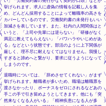
い」「労働契約書の発行がなく契約が口頭」などが
挙げられます。求人に虚偽の情報を記載し人を集
め、どんどん採用することによって離職率の高さを
カバーしているのです。労働契約書の未発行もいい
加減さを表しています。また、社内の人間関係はと
いうと、「上司や先輩には逆らない」「研修がなく
満足に教えてもらえない」「パワハラやいじめがあ
る」などという状態です。部活のように上下関係が
厳しく、理不尽に耐えなくてはなりません。我慢し
すぎると諦めへと繋がり、要求に従うようになって
しまうのです。
退職時については、「辞めさせてくれない」がまず
挙げられます。離職者が多いため、職場は離職票を
渡さなかったり、ボーナスをゼロにされるなどあの
手この手で引き留めようとしてきます。他にも「突
然来なくなる人がいる」「精神疾患になる人が多