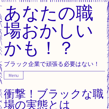
あなたの職
Skip
to
content
場おかしい
かも！？
ブラック企業で頑張る必要はない！
Menu
衝撃！ブラックな職
場の実態とは